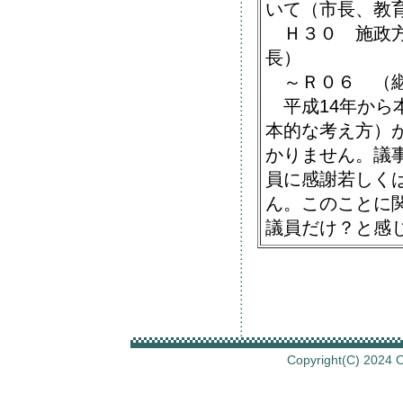
いて（市長、教
Ｈ３０ 施政方
長
）
～Ｒ０６ （
平成14年から
本的な考え方）
かりません。議
員に感謝若しく
ん。このことに
議員だけ？と感
Copyright(C) 2024 O