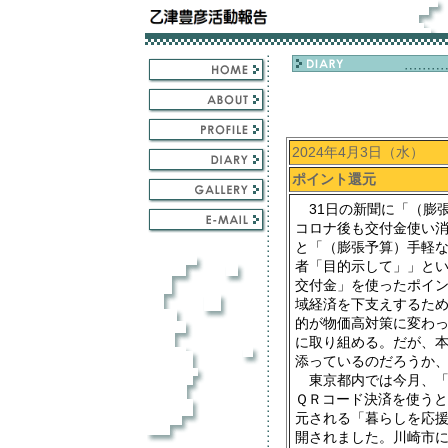
2024年4月3日（水）
ポイント還元
31日の新聞に「（膨
コロナ後も交付金使い
と「（膨張予算）手軽
者「目的示して」」と
交付金」を使ったポイ
域経済を下支えするた
的が物価高対策に変わ
に取り組める。だが、
添っているのだろうか
東京都内では今月、「
ＱＲコード決済を使う
元される「暮らしを応
開されました。川崎市