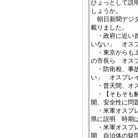
ひょっとして説
しょうか。
朝日新聞デジタ
載りました。
・政府に近い首
いない」 オス
・東京からも上
の市長ら オス
・防衛相、事故
い」 オスプレ
・普天間、オス
・【そもそも解
開、安全性に問
・米軍オスプレ
県に説明 時期
・米軍オスプレ
開 自治体の疑