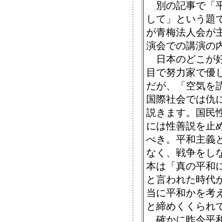
別の記事で「平
して」という題
が青梅法人会が
演会での講演の
日本のどこが好
目で努力家で優
だが、「空気を
国際社会では仇
説きます。国民
には性善説を止
べき。平和主義
なく、戦争をし
本は「真の平和
と言われた時代
当に平和かを考
と締めくくられ
確かに昨今平和