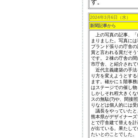
す。
2024年3月6日（水）
新聞記事から
上の写真の記事、「山
まりました。写真には
ブランド張りの庁舎の
賞と言われる賞だそう
です。２棟の庁舎の間
市庁舎、と紹介されて
近代主義建築の手法
り方を変えようとする
ます。確かに１階事務
はステージでの催し物
しかしそれ程大きくな
スの無駄(?)や、間
りなどは個人的には受
議長をやっていたと
熊本県がデザイナーズ
とで庁舎建て替えを計
が出ている。果たして
たいとのことでした。