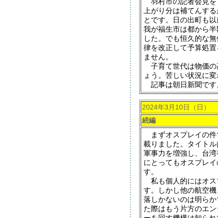
羽村市の記者会見をT
上がり分は補てんする
とです。日の出町も以
我が福生市は都から半
した。でも恒久的な無
律を改正して予算処置
ません。
子育て世代は物価の
ょう。苦しい状況に変
記事は朝日新聞です
2024年3月10日（日）
続編
まずオスプレイの件
載りました。タイトル
軍事力を増強し、台湾
にとってもオスプレイ
す。
私も個人的にはオス
す。しかし他の航空機
落しかないのは明らか
た際はもう片方のエン