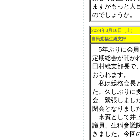
ますがもっと人
のでしょうか。
2024年3月16日（土）
自民党福生総支部
5年ぶりに会員
定期総会が開か
田村総支部長で
おられます。
私は総務会長と
た。久しぶりに
会、緊張しまし
閉会となりまし
来賓として井上
議員、生稲参議
きました。今回