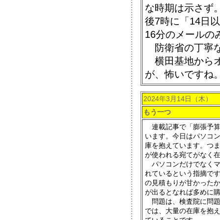
な時期は示さず
後7時に「14日
16分のメールの
防衛省の丁寧な
横田基地からオ
が、怖いですね
2024年3月14日（木）
もう一つ
連載記事で「膨張予算
います。今日はパソコ
庫を抱えています。つ
が使われる宛てがなく
パソコンだけでなくマ
れているという指摘で
の見積もりが甘かった
が出るとなれば多めに
問題は、検査院に問題
では、大量の在庫を抱