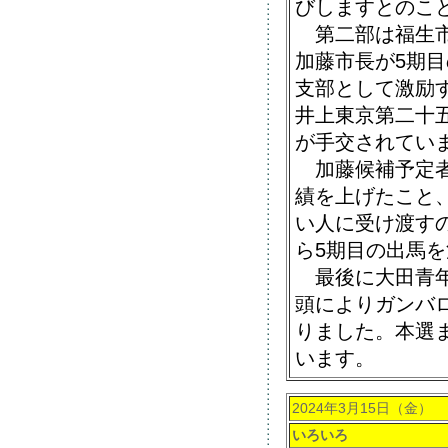
びしますとのこ
第二部は福生市
加藤市長が5期
支部として激励
井上東京第二十
が手交されてい
加藤候補予定者
績を上げたこと
い人に受け渡す
ら5期目の出馬
最後に大田青年
頭によりガンバ
りました。本選
います。
2024年3月15日（金）
いろいろ