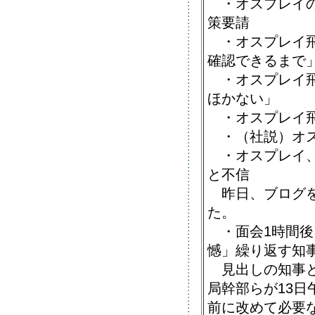
・オスプレイの
策要請
・オスプレイ飛
確認できるまで
・オスプレイ飛
ほかない」
・オスプレイ飛
・（社説）オス
・オスプレイ、
と不信
昨日、ブログを
た。
・面会1時間後
憾」繰り返す知
見出しの知事と
局幹部らが13日
前に改めて必要