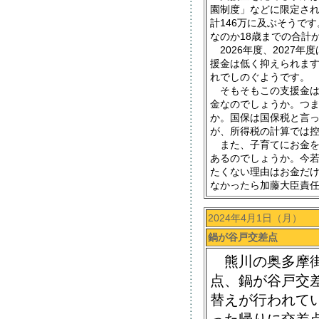
園制度」などに限定され
計146万に及ぶそうで
なのか18歳までの合計
2026年度、2027
援金は低く抑えられます
れでしのぐようです。
そもそもこの支援金は
金なのでしょうか。つ
か。国保は国保税と言
が、所得税の計算では
また、子育てにお金を
あるのでしょうか。今
たくない理由はお金だ
なかったら加藤大臣責
2024年4月1日（月）
鍋が谷戸交差点
熊川の奥多摩街
点、鍋が谷戸交
替えが行われて