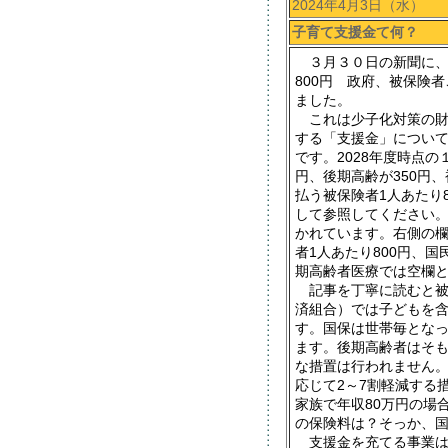
2024年4月3日（水）
子育て支援金て何？
３月３０日の新聞に、
800円 政府、被保険
ました。
これは少子化対策の財
する「支援金」につい
です。2028年度時点の
円、後期高齢が350円
払う被保険者1人あたり
して参照してください。
かれています。右側の
者1人あたり800円、国
期高齢者医療では空欄
記事を丁寧に読むと被
済組合）では子どもを含
す。国保は世帯毎とな
ます。後期高齢者はそも
な措置は行われません
応じて2～7割軽減する
家族で年収80万円の場
の保険料は？そっか、
支援金を充てる事業は