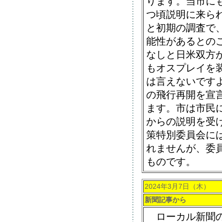
ります。当市に
つ頃説明に来ら
と初期の調査で
能性があるとの
なしと日米双方
もオスプレイを
は言えないです
の飛行再開を宣
ます。市は市民
からの説明を受
策特別委員会に
れませんが、委
ものです。
2024年3月7日（木）
新聞記事から
ローカル新聞の