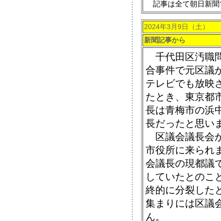
記事は全て朝日新聞
2024年3月9日（土）
新聞記事から
千代田区汚職問
合事件で元区議
テレビでも放映
たとき、東京都
長は青梅市の浜
長だったと思い
区議会議長会が
市役所に来られ
会議長の現都議
していたとのこ
終的に分裂した
集まりには区議
ん。