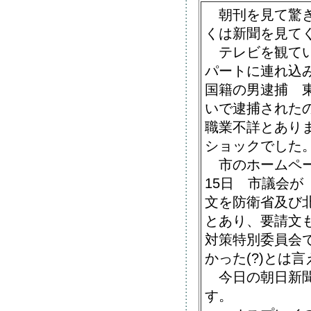
朝刊を見て驚き
くは新聞を見て
テレビを観てい
パートに連れ込
国籍の男逮捕 
いで逮捕された
職業不詳とあり
ショックでした
市のホームペー
15日 市議会
文を防衛省及び北
とあり、要請文
対策特別委員会
かった(?)とは
今日の朝日新聞
す。