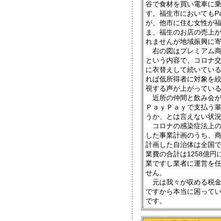
谷で食材を買い電車に
す。福生市においてもPa
が、他市に住む女性が
ま、福生のお店の売上
れませんが地域振興に
右の図はプレミアム商
という内容で、コロナ
に衣替えして続いてい
れば低所得者に対象を
視する声が上がってい
近所の仲間と飲み会が
ＰａｙＰａｙで支払う
うか、とは言えない状
コロナの感染症法上の
した事業計画のうち、
計画した自治体は全国で
業費の合計は1258億
業ですし業者に運営を
せん。
元は我々が収める税金
ですから本当に困って
です。