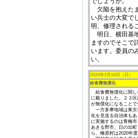
でしょうか。
欠陥を抱えたま
い兵士の大変で
明、修理される
明日、横田基地
ますのでそこで
います。委員の
い。
2024年3月10日（日）
給食費無償化
給食費無償化に関し都
に載りました。２３区
が無償化になることで
一方多摩地域は東京
化を見送る自治体もあ
に実施するのは青梅市
あきる野市、日の出町
ら、檜原村は2020年