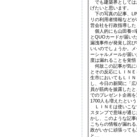
でも建築界としては
げたいと思います。
下の写真の記事、LIN
リの利用者情報などが
営会社を行政指導した
個人的にも山田養○
とQUOカードが届い
漏洩事件が発覚し詫び
いいのでしょうか。メ
ーシャルメールが届い
度は漏れることを覚悟
何故この記事が気に
とその反応にＬＩＮＥ
生市においてもＬＩＮ
し、今日の新聞に「広
員が筋肉を披露したと
でのプレゼント企画を
1700人も増えたとい
ＬＩＮＥは使いこな
スタンプで意味が通じ
かし、このような記事
こちらの情報が漏れる
政がいかに頑張っても
と…