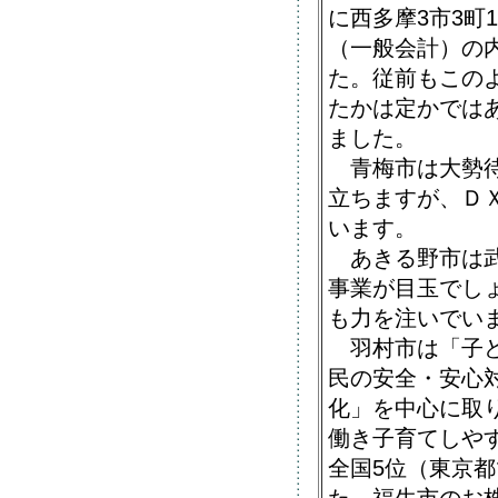
に西多摩3市3町
（一般会計）の
た。従前もこの
たかは定かでは
ました。
青梅市は大勢待
立ちますが、Ｄ
います。
あきる野市は武
事業が目玉でし
も力を注いでい
羽村市は「子ど
民の安全・安心
化」を中心に取
働き子育てしやす
全国5位（東京都