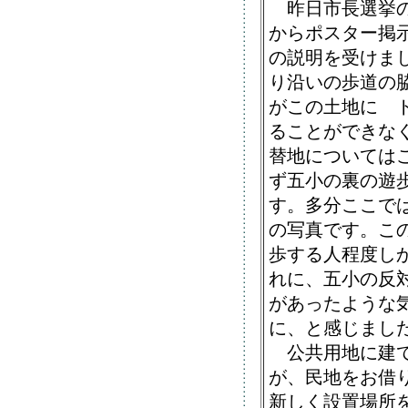
昨日市長選挙の
からポスター掲
の説明を受けま
り沿いの歩道の
がこの土地に 
ることができな
替地については
ず五小の裏の遊
す。多分ここで
の写真です。こ
歩する人程度し
れに、五小の反
があったような
に、と感じまし
公共用地に建て
が、民地をお借
新しく設置場所