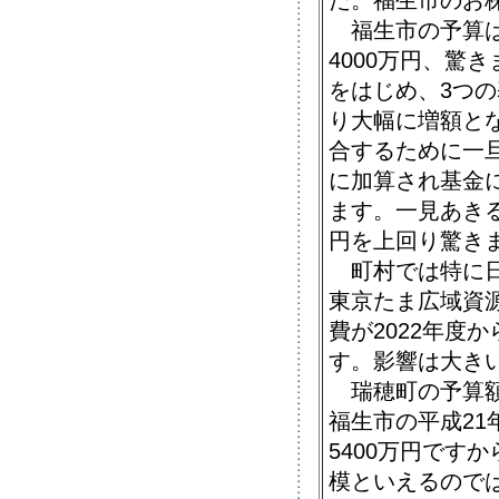
た。福生市のお
福生市の予算は前
4000万円、驚
をはじめ、3つ
り大幅に増額と
合するために一
に加算され基金
ます。一見あきる
円を上回り驚き
町村では特に日
東京たま広域資
費が2022年度
す。影響は大き
瑞穂町の予算額は
福生市の平成21
5400万円です
模といえるので